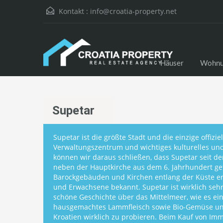
Kontakt :
info@croatia-property.net
Häuser
Wohnu
Supetar
Supetar ist die größte Stadt und die einzige offizie
Verwaltungszentrum und wichtiges kulturelles und
können wir daraus schließen, dass Supetar seit de
neben der Hauptkirche aus dem 6. Jahrhundert ge
Barockgebäuden und Kirchen entlang der Küste erb
und Erwachsene bekannt. Supetar ist wirklich se
schöne Geschichte über das Mittelmeer, wie es ei
hausgemachtes Lammfleisch sowie Bio-Gemüse und
Kroatien wirklich zu probieren. Beim Kauf von Imm