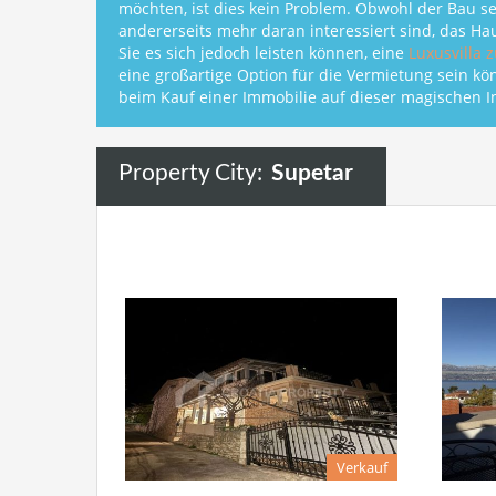
möchten, ist dies kein Problem. Obwohl der Bau s
andererseits mehr daran interessiert sind, das Ha
Sie es sich jedoch leisten können, eine
Luxusvilla 
eine großartige Option für die Vermietung sein kö
beim Kauf einer Immobilie auf dieser magischen In
Property City:
Supetar
Verkauf