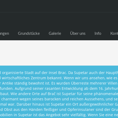
ngen
Grundstücke
Galerie
Über uns
Info
Kon
ll organisierte Stadt auf der Insel Brac. Da Supetar auch der Hauptha
 wirtschaftliches Zentrum bekannt. Wenn wir uns ansehen, wie es s
r Antike ständig bewohnt ist. Es wurden Überreste mehrerer Villen
funden. Aufgrund seiner rasanten Entwicklung ab dem 16. Jahrhun
aut. Wie andere Orte auf Brač ist Supetar für seine phänomenalen
hr charmant wegen seines barocken und reichen Aussehens, und s
nmal war. Darüber hinaus ist Supetar ein Ort außergewöhnlicher 
 Obst aus den Händen fleißiger und Opferinsulaner sind der Gru
obilien in Supetar ist das Angebot sehr vielfältig. Wenn Sie eine 