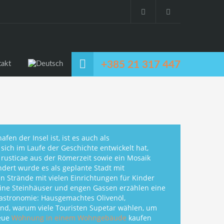
+385 21 317 447
takt
fen der Insel ist, ist es auch als
ich im Laufe der Geschichte entwickelt hat,
 rusticae aus der Römerzeit sowie ein Mosaik
dert wurde es als geplante Stadt mit
 Strände mit vielen Einrichtungen für Kinder
eine Steinhäuser und engen Gassen erzählen eine
Gastronomie: Hausgemachtes Olivenöl,
nd, warum viele Touristen Supetar wählen, um
neue
Wohnung in einem Wohngebäude
kaufen