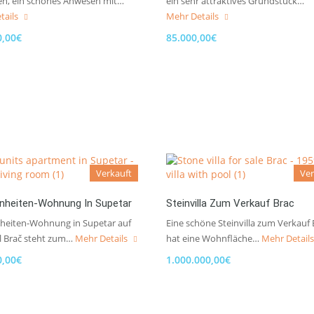
en, ein schönes Anwesen mit…
ein sehr attraktives Grundstück…
tails
Mehr Details
0,00€
85.000,00€
Verkauft
Ver
inheiten-Wohnung In Supetar
Steinvilla Zum Verkauf Brac
nheiten-Wohnung in Supetar auf
Eine schöne Steinvilla zum Verkauf 
el Brač steht zum…
Mehr Details
hat eine Wohnfläche…
Mehr Detail
0,00€
1.000.000,00€