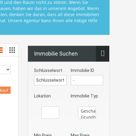
elt und den Raum nicht zu stören. Wenn Sie
auen, haben wir das in unserem Angebot. Wenn
len, denken Sie daran, dass all diese Immobilien
at. Unsere Agentur kann Ihnen alle nötige Hilfe
Immobilie Suchen
Schlüsselwort
Immobilie ID
kauf
Lokation
Immobilie Typ
Min Preis
Max Preis