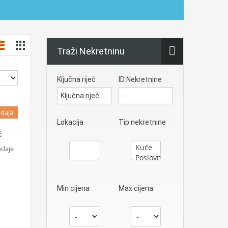
Traži Nekretninu
Ključna riječ
ID Nekretnine
daja
Lokacija
Tip nekretnine
č
odaje
Min cijena
Max cijena