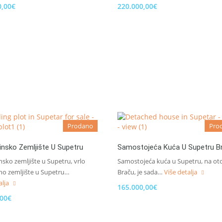
0,00€
220.000,00€
Prodano
Pro
nsko Zemljište U Supetru
Samostojeća Kuća U Supetru B
sko zemljište u Supetru, vrlo
Samostojeća kuća u Supetru, na ot
no zemljište u Supetru…
Braču, je sada…
Više detalja
alja
165.000,00€
,00€