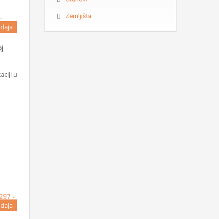
Zemljišta
daja
j
ciji u
daja