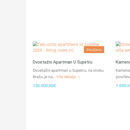
Prodano
Dvoetažni Apartman U Supetru
Kamena
Dvoetažni apartman u Supetru, na otoku
Kamena 
Braču, je na…
Više detalja
površin
130.000,00€
1.000.