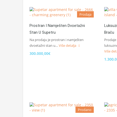
Prodaja
Prostran I Namješten Dvoetažni
Luksuz
Stan U Supetru
Braču
Na prodaju je prostran i namješten
Prodaje 
dvoetažni stan u…
Više detalja
luksuzn
Više det
300.000,00€
1.300.
Prodano