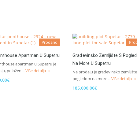
Prodano
Pro
enthouse Apartman U Supetru
Građevinsko Zemljište S Pogle
Na More U Supetru
nthouse apartman u Supetru je
aju, položen…
Više detalja
Na prodaju je građevinsko zemljište
pogledom na more…
Više detalja
0,00€
185.000,00€