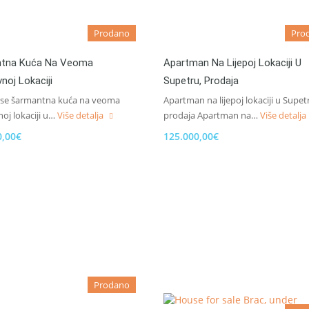
Prodano
Pro
tna Kuća Na Veoma
Apartman Na Lijepoj Lokaciji U
vnoj Lokaciji
Supetru, Prodaja
 se šarmantna kuća na veoma
Apartman na lijepoj lokaciji u Supet
noj lokaciji u…
Više detalja
prodaja Apartman na…
Više detalja
0,00€
125.000,00€
Prodano