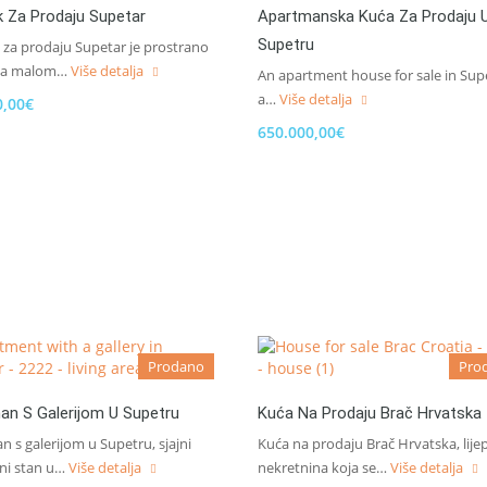
k Za Prodaju Supetar
Apartmanska Kuća Za Prodaju 
Supetru
 za prodaju Supetar je prostrano
 sa malom…
Više detalja
An apartment house for sale in Supe
a…
Više detalja
0,00€
650.000,00€
Prodano
Pro
an S Galerijom U Supetru
Kuća Na Prodaju Brač Hrvatska
 s galerijom u Supetru, sjajni
Kuća na prodaju Brač Hrvatska, lije
ni stan u…
Više detalja
nekretnina koja se…
Više detalja