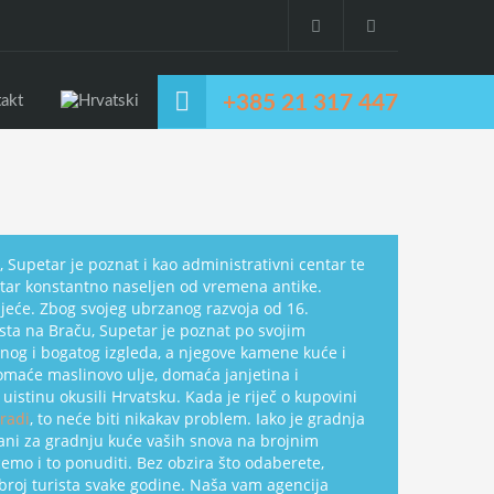
+385 21 317 447
akt
 Supetar je poznat i kao administrativni centar te
etar konstantno naseljen od vremena antike.
oljeće. Zbog svojeg ubrzanog razvoja od 16.
sta na Braču, Supetar je poznat po svojim
og i bogatog izgleda, a njegove kamene kuće i
domaće maslinovo ulje, domaća janjetina i
uistinu okusili Hrvatsku. Kada je riječ o kupovini
radi
, to neće biti nikakav problem. Iako je gradnja
sirani za gradnju kuće vaših snova na brojnim
ćemo i to ponuditi. Bez obzira što odaberete,
broj turista svake godine. Naša vam agencija