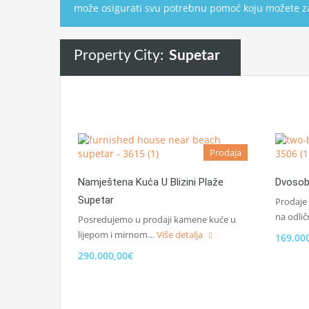
može osigurati svu potrebnu pomoć koju možete za
Property City:
Supetar
Prodaja
Namještena Kuća U Blizini Plaže
Dvosob
Supetar
Prodaje
na odlič
Posredujemo u prodaji kamene kuće u
lijepom i mirnom…
Više detalja
169.00
290.000,00€