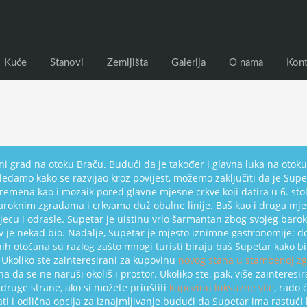
Kuće
Stanovi
Zemljišta
Galerija
O nama
Kont
ni grad na otoku Braču. Budući da je također i glavna luka na otoku,
ledamo kako se razvijao kroz povijest, možemo zaključiti da je Sup
 vremena kao i mozaik pored glavne mjesne crkve koji datira u 6. st
baroknim zgradama i crkvama duž obalne linije. Baš kao i druga mje
u i odrasle. Supetar je uistinu vrlo šarmantan zbog svojeg barokn
av je nekad bio. Nadalje, Supetar je mjesto iznimne gastronomije: 
ih otočana su razlog zašto mnogi turisti biraju baš Supetar kako bi 
 Ukoliko ste zainteresirani za kupovinu
novog stana u stambenoj zg
na da se ne naruši okoliš i prostor. Ukoliko ste, pak, više zaintere
 druge strane, ako si možete priuštiti
kupovinu luksuzne vile
, rado 
 i odlična opcija za iznajmljivanje budući da Supetar ima rastući 