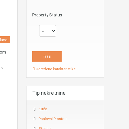
Property Status
dano
dom
 s
Određene karakteristike
Tip nekretnine
Kuće
Poslovni Prostori
Stanovi