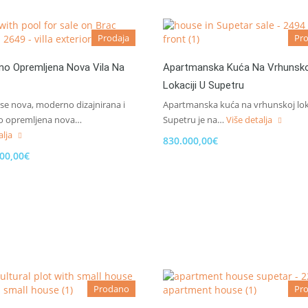
Prodaja
Pro
no Opremljena Nova Vila Na
Apartmanska Kuća Na Vrhunsko
Lokaciji U Supetru
se nova, moderno dizajnirana i
Apartmanska kuća na vrhunskoj loka
o opremljena nova…
Supetru je na…
Više detalja
alja
830.000,00€
000,00€
Prodano
Pro