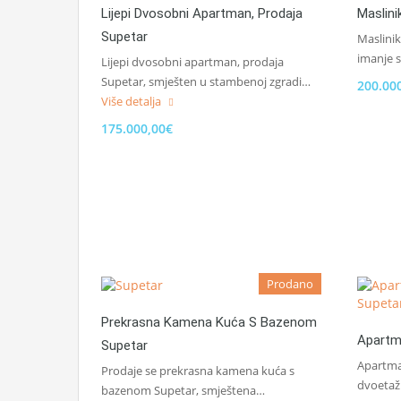
Lijepi Dvosobni Apartman, Prodaja
Maslini
Supetar
Maslinik
imanje
Lijepi dvosobni apartman, prodaja
Supetar, smješten u stambenoj zgradi…
200.00
Više detalja
175.000,00€
Prodano
Prekrasna Kamena Kuća S Bazenom
Apartm
Supetar
Apartman
Prodaje se prekrasna kamena kuća s
dvoetaž
bazenom Supetar, smještena…