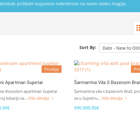
trebati prilikom kupovine nekretnine na ovom otoku magije.
Sort By:
Prodaja
Pro
ni Apartman Supetar
Šarmantna Vila S Bazenom Bra
 se dvosobni apartman Supetar
Šarmantna vila s bazenom Brač, pr
noj lokaciji na…
Više detalja
se u Supetru…
Više detalja
0,00€
590.000,00€