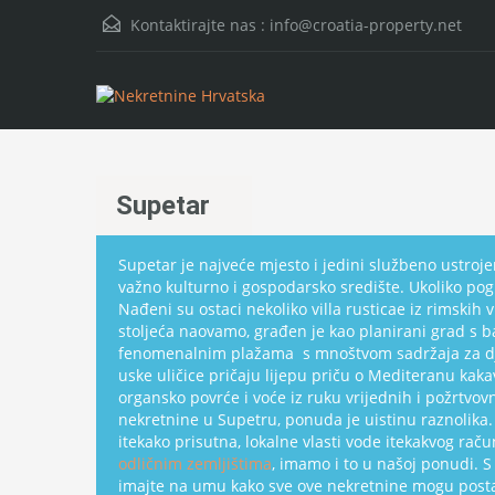
Kontaktirajte nas :
info@croatia-property.net
Supetar
Supetar je najveće mjesto i jedini službeno ustroje
važno kulturno i gospodarsko središte. Ukoliko pog
Nađeni su ostaci nekoliko villa rusticae iz rimskih
stoljeća naovamo, građen je kao planirani grad s 
fenomenalnim plažama s mnoštvom sadržaja za djec
uske uličice pričaju lijepu priču o Mediteranu kak
organsko povrće i voće iz ruku vrijednih i požrtvovn
nekretnine u Supetru, ponuda je uistinu raznolika.
itekako prisutna, lokalne vlasti vode itekakvog raču
odličnim zemljištima
, imamo i to u našoj ponudi. S
imajte na umu kako sve ove nekretnine mogu postati