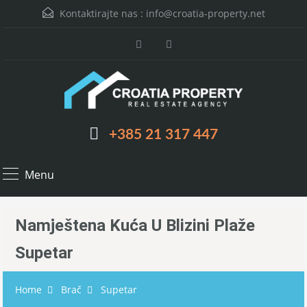
Kontaktirajte nas :
info@croatia-property.net
+385 21 317 447
Menu
Namještena Kuća U Blizini Plaže
Supetar
Home
Brač
Supetar