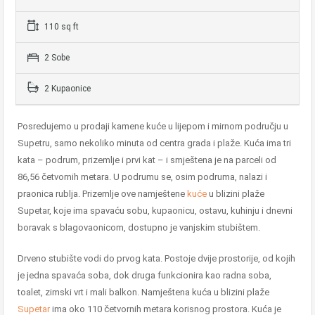
110 sq ft
2 Sobe
2 Kupaonice
Posredujemo u prodaji kamene kuće u lijepom i mirnom području u
Supetru, samo nekoliko minuta od centra grada i plaže. Kuća ima tri
kata – podrum, prizemlje i prvi kat – i smještena je na parceli od
86,56 četvornih metara. U podrumu se, osim podruma, nalazi i
praonica rublja. Prizemlje ove namještene
kuće
u blizini plaže
Supetar, koje ima spavaću sobu, kupaonicu, ostavu, kuhinju i dnevni
boravak s blagovaonicom, dostupno je vanjskim stubištem.
Drveno stubište vodi do prvog kata. Postoje dvije prostorije, od kojih
je jedna spavaća soba, dok druga funkcionira kao radna soba,
toalet, zimski vrt i mali balkon. Namještena kuća u blizini plaže
Supetar
ima oko 110 četvornih metara korisnog prostora. Kuća je