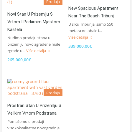
Prodaja
New Spacious Apartment
Novi Stan U Prizemlju S
Near The Beach Tribunj
Vrtom I Parkirnim Mjestom
U srcu Tribunja, samo 550
Kaštela
metara od obale i…
Više detalja
Nudimo prodaju stana u
prizemlju novoizgrađene male
339.000,00€
zgrade u…
Više detalja
265.000,00€
Prodaja
Prostran Stan U Prizemlju S
Velikim Vrtom Podstrana
Pomažemo u prodaji
visokokvalitetne novogradnje