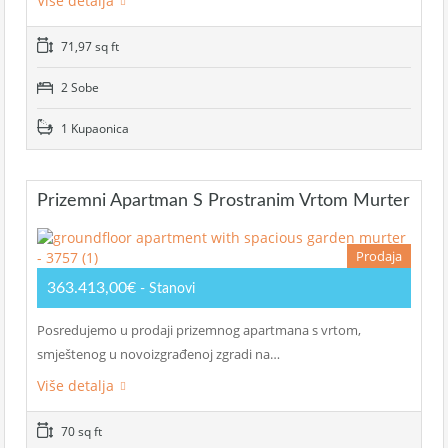
Više detalja
71,97 sq ft
2 Sobe
1 Kupaonica
Prizemni Apartman S Prostranim Vrtom Murter
Prodaja
363.413,00€
- Stanovi
Posredujemo u prodaji prizemnog apartmana s vrtom,
smještenog u novoizgrađenoj zgradi na…
Više detalja
70 sq ft