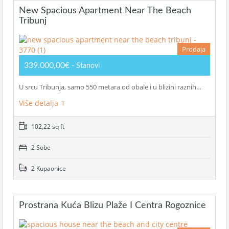
New Spacious Apartment Near The Beach
Tribunj
Prodaja
339.000,00€
- Stanovi
U srcu Tribunja, samo 550 metara od obale i u blizini raznih…
Više detalja
102,22 sq ft
2 Sobe
2 Kupaonice
Prostrana Kuća Blizu Plaže I Centra Rogoznice