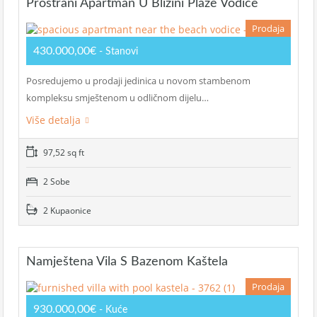
Prostrani Apartman U Blizini Plaže Vodice
Prodaja
430.000,00€
- Stanovi
Posredujemo u prodaji jedinica u novom stambenom
kompleksu smještenom u odličnom dijelu…
Više detalja
97,52 sq ft
2 Sobe
2 Kupaonice
Namještena Vila S Bazenom Kaštela
Prodaja
930.000,00€
- Kuće