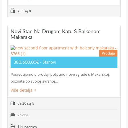
733 sq ft
Novi Stan Na Drugom Katu S Balkonom
Makarska
Prodaja
380.600,00€
- Stanovi
Posredujemo u prodaji potpuno nove zgrade u Makarskoj,
poznate po svojoj izvrsnoj…
Više detalja
69,20 sq ft
2 Sobe
1 Kupaonica