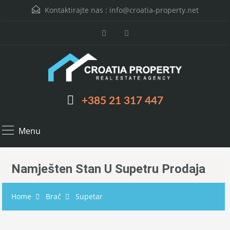
Kontaktirajte nas :
info@croatia-property.net
+385 21 317 447
Menu
Namješten Stan U Supetru Prodaja
Home
Brač
Supetar