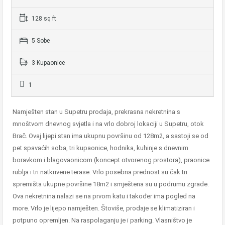
128 sq ft
5 Sobe
3 Kupaonice
1
Namješten stan u Supetru prodaja, prekrasna nekretnina s
mnoštvom dnevnog svjetla i na vrlo dobroj lokaciji u Supetru, otok
Brač. Ovaj lijepi stan ima ukupnu površinu od 128m2, a sastoji se od
pet spavaćih soba, tri kupaonice, hodnika, kuhinje s dnevnim
boravkom i blagovaonicom (koncept otvorenog prostora), praonice
rublja i tri natkrivene terase. Vrlo posebna prednost su čak tri
spremišta ukupne površine 18m2 i smještena su u podrumu zgrade.
Ova nekretnina nalazi se na prvom katu i također ima pogled na
more. Vrlo je lijepo namješten. Štoviše, prodaje se klimatiziran i
potpuno opremljen. Na raspolaganju je i parking. Vlasništvo je