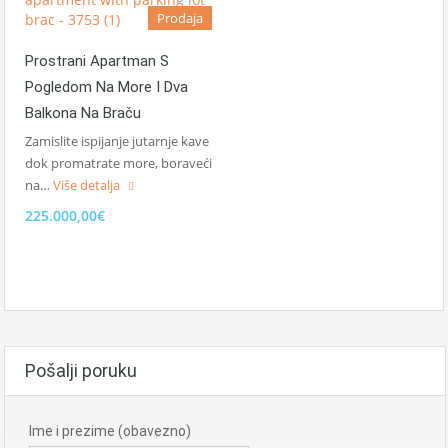
Prodaja
Prostrani Apartman S
Pogledom Na More I Dva
Balkona Na Braču
Zamislite ispijanje jutarnje kave
dok promatrate more, boraveći
na…
Više detalja
225.000,00€
Pošalji poruku
Ime i prezime (obavezno)