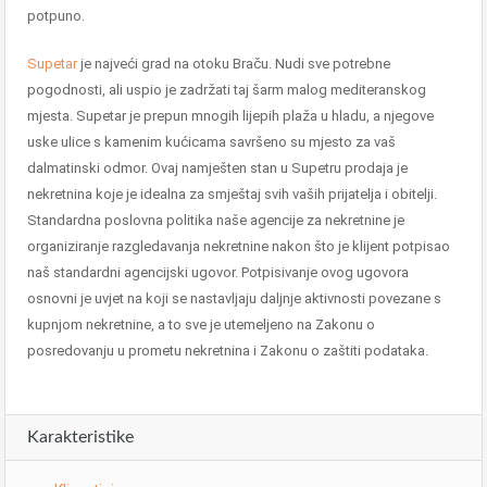
potpuno.
Supetar
je najveći grad na otoku Braču. Nudi sve potrebne
pogodnosti, ali uspio je zadržati taj šarm malog mediteranskog
mjesta. Supetar je prepun mnogih lijepih plaža u hladu, a njegove
uske ulice s kamenim kućicama savršeno su mjesto za vaš
dalmatinski odmor. Ovaj namješten stan u Supetru prodaja je
nekretnina koje je idealna za smještaj svih vaših prijatelja i obitelji.
Standardna poslovna politika naše agencije za nekretnine je
organiziranje razgledavanja nekretnine nakon što je klijent potpisao
naš standardni agencijski ugovor. Potpisivanje ovog ugovora
osnovni je uvjet na koji se nastavljaju daljnje aktivnosti povezane s
kupnjom nekretnine, a to sve je utemeljeno na Zakonu o
posredovanju u prometu nekretnina i Zakonu o zaštiti podataka.
Karakteristike