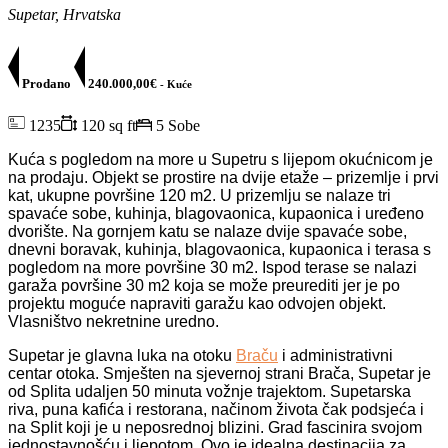
Supetar, Hrvatska
Prodano
240.000,00€
- Kuće
1235
120 sq ft
5 Sobe
Kuća s pogledom na more u Supetru
s lijepom okućnicom je
na prodaju. Objekt se prostire na dvije etaže – prizemlje i prvi
kat, ukupne površine 120 m2.
U prizemlju se nalaze tri
spavaće sobe, kuhinja, blagovaonica, kupaonica i uređeno
dvorište.
Na gornjem katu se nalaze dvije spavaće sobe,
dnevni boravak, kuhinja, blagovaonica, kupaonica i terasa s
pogledom na more površine 30 m2.
Ispod terase se nalazi
garaža površine 30 m2 koja se može preurediti jer je po
projektu moguće napraviti garažu kao odvojen objekt.
Vlasništvo nekretnine uredno.
Supetar je glavna luka na otoku
Braču
i administrativni
centar otoka. Smješten na sjevernoj strani Brača, Supetar je
od Splita udaljen 50 minuta vožnje trajektom. Supetarska
riva, puna kafića i restorana, načinom života čak podsjeća i
na Split koji je u neposrednoj blizini.
Grad fascinira svojom
jednostavnošću i ljepotom. Ovo je idealna destinacija za