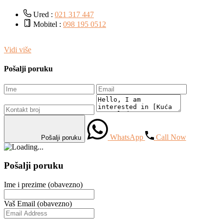
Ured :
021 317 447
Mobitel :
098 195 0512
Vidi više
Pošalji poruku
WhatsApp
Call Now
Pošalji poruku
Pošalji poruku
Ime i prezime (obavezno)
Vaš Email (obavezno)