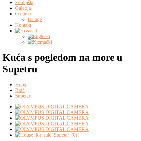
Zemljišta
Galerija
O nama
Usluge
Kontakt
Kuća s pogledom na more u
Supetru
Home
Brač
Supetar