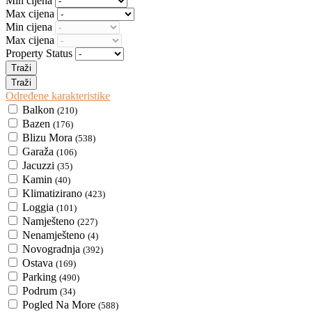
Min cijena
Max cijena
Min cijena
Max cijena
Property Status
Određene karakteristike
Balkon
(210)
Bazen
(176)
Blizu Mora
(538)
Garaža
(106)
Jacuzzi
(35)
Kamin
(40)
Klimatizirano
(423)
Loggia
(101)
Namješteno
(227)
Nenamješteno
(4)
Novogradnja
(392)
Ostava
(169)
Parking
(490)
Podrum
(34)
Pogled Na More
(588)