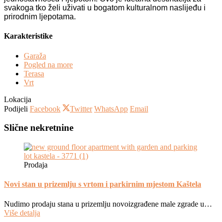
svakoga tko želi uživati u bogatom kulturalnom naslijeđu i
prirodnim ljepotama.
Karakteristike
Garaža
Pogled na more
Terasa
Vrt
Lokacija
Podijeli
Facebook
Twitter
WhatsApp
Email
Slične nekretnine
Prodaja
Novi stan u prizemlju s vrtom i parkirnim mjestom Kaštela
Nudimo prodaju stana u prizemlju novoizgrađene male zgrade u…
Više detalja