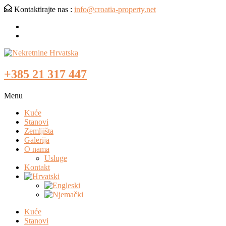
Kontaktirajte nas :
info@croatia-property.net
+385 21 317 447
Menu
Kuće
Stanovi
Zemljišta
Galerija
O nama
Usluge
Kontakt
Kuće
Stanovi