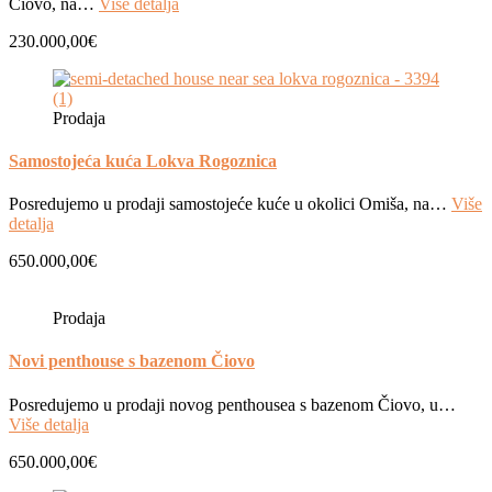
Čiovo, na…
Više detalja
230.000,00€
Prodaja
Samostojeća kuća Lokva Rogoznica
Posredujemo u prodaji samostojeće kuće u okolici Omiša, na…
Više
detalja
650.000,00€
Prodaja
Novi penthouse s bazenom Čiovo
Posredujemo u prodaji novog penthousea s bazenom Čiovo, u…
Više detalja
650.000,00€