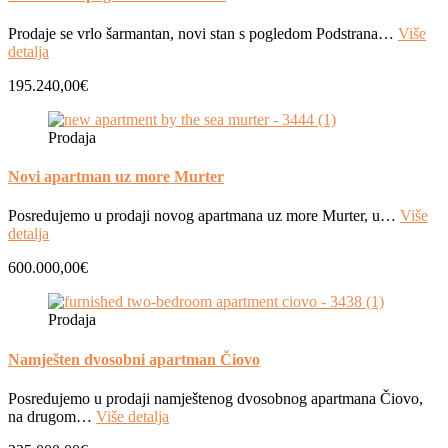
Prodaje se vrlo šarmantan, novi stan s pogledom Podstrana…
Više
detalja
195.240,00€
Prodaja
Novi apartman uz more Murter
Posredujemo u prodaji novog apartmana uz more Murter, u…
Više
detalja
600.000,00€
Prodaja
Namješten dvosobni apartman Čiovo
Posredujemo u prodaji namještenog dvosobnog apartmana Čiovo,
na drugom…
Više detalja