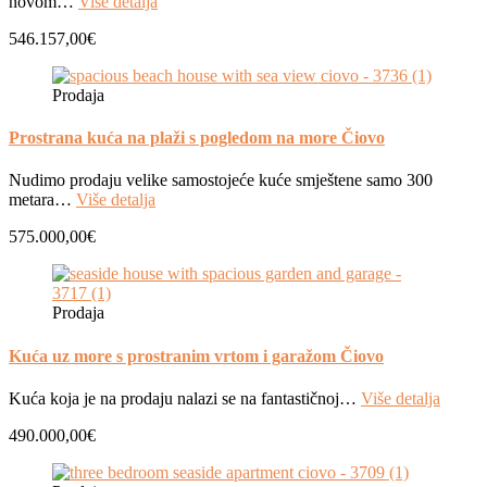
novom…
Više detalja
546.157,00€
Prodaja
Prostrana kuća na plaži s pogledom na more Čiovo
Nudimo prodaju velike samostojeće kuće smještene samo 300
metara…
Više detalja
575.000,00€
Prodaja
Kuća uz more s prostranim vrtom i garažom Čiovo
Kuća koja je na prodaju nalazi se na fantastičnoj…
Više detalja
490.000,00€