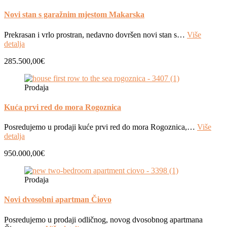
Novi stan s garažnim mjestom Makarska
Prekrasan i vrlo prostran, nedavno dovršen novi stan s…
Više
detalja
285.500,00€
Prodaja
Kuća prvi red do mora Rogoznica
Posredujemo u prodaji kuće prvi red do mora Rogoznica,…
Više
detalja
950.000,00€
Prodaja
Novi dvosobni apartman Čiovo
Posredujemo u prodaji odličnog, novog dvosobnog apartmana