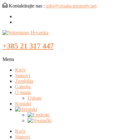
Kontaktirajte nas :
info@croatia-property.net
+385 21 317 447
Menu
Kuće
Stanovi
Zemljišta
Galerija
O nama
Usluge
Kontakt
Kuće
Stanovi