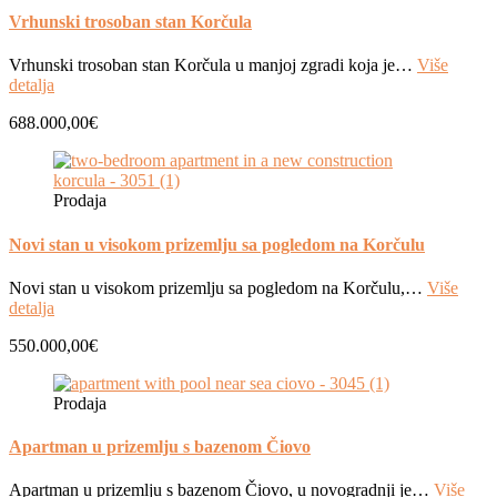
Vrhunski trosoban stan Korčula
Vrhunski trosoban stan Korčula u manjoj zgradi koja je…
Više
detalja
688.000,00€
Prodaja
Novi stan u visokom prizemlju sa pogledom na Korčulu
Novi stan u visokom prizemlju sa pogledom na Korčulu,…
Više
detalja
550.000,00€
Prodaja
Apartman u prizemlju s bazenom Čiovo
Apartman u prizemlju s bazenom Čiovo, u novogradnji je…
Više