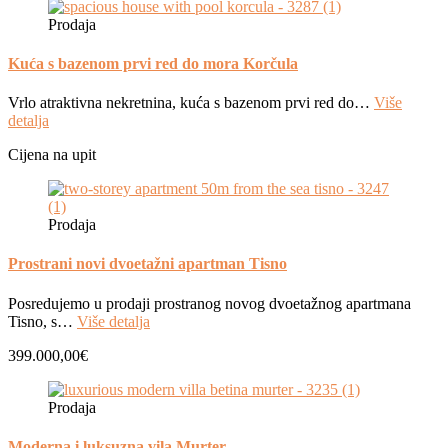
Prodaja
Kuća s bazenom prvi red do mora Korčula
Vrlo atraktivna nekretnina, kuća s bazenom prvi red do…
Više
detalja
Cijena na upit
Prodaja
Prostrani novi dvoetažni apartman Tisno
Posredujemo u prodaji prostranog novog dvoetažnog apartmana
Tisno, s…
Više detalja
399.000,00€
Prodaja
Moderna i luksuzna vila Murter