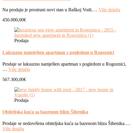
Na prodaju je prostrani novi stan u Baškoj Vodi.…
Više detalja
450.000,00€
Prodaja
Luksuzno namješten apartman s pogledom u Rogoznici
Prodaje se luksuzno namješten apartman s pogledom u Rogoznici,
…
Više detalja
567.300,00€
Prodaja
Obiteljska kuća sa bazenom blizu Šibenika
Prodaje se nedovršena obiteljska kuća sa bazenom blizu Šibenika.…
Više detalja