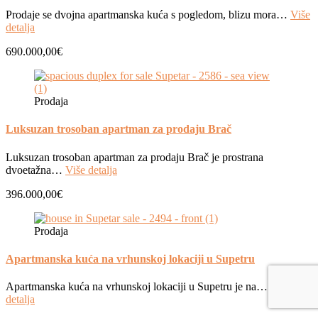
Prodaje se dvojna apartmanska kuća s pogledom, blizu mora…
Više
detalja
690.000,00€
Prodaja
Luksuzan trosoban apartman za prodaju Brač
Luksuzan trosoban apartman za prodaju Brač je prostrana
dvoetažna…
Više detalja
396.000,00€
Prodaja
Apartmanska kuća na vrhunskoj lokaciji u Supetru
Apartmanska kuća na vrhunskoj lokaciji u Supetru je na…
Više
detalja