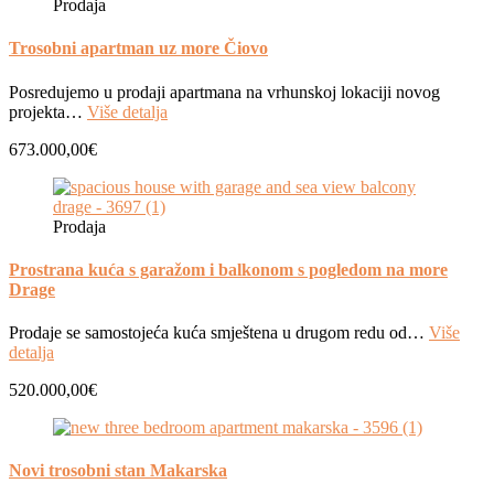
Prodaja
Trosobni apartman uz more Čiovo
Posredujemo u prodaji apartmana na vrhunskoj lokaciji novog
projekta…
Više detalja
673.000,00€
Prodaja
Prostrana kuća s garažom i balkonom s pogledom na more
Drage
Prodaje se samostojeća kuća smještena u drugom redu od…
Više
detalja
520.000,00€
Novi trosobni stan Makarska