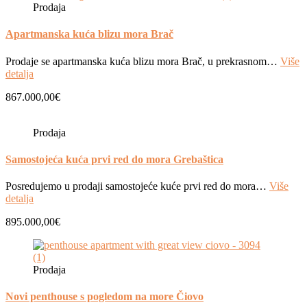
Prodaja
Apartmanska kuća blizu mora Brač
Prodaje se apartmanska kuća blizu mora Brač, u prekrasnom…
Više
detalja
867.000,00€
Prodaja
Samostojeća kuća prvi red do mora Grebaštica
Posredujemo u prodaji samostojeće kuće prvi red do mora…
Više
detalja
895.000,00€
Prodaja
Novi penthouse s pogledom na more Čiovo