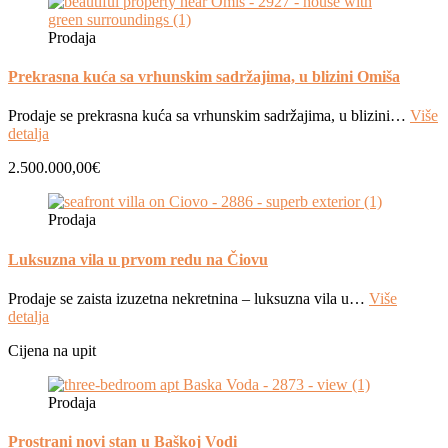
Prodaja
Prekrasna kuća sa vrhunskim sadržajima, u blizini Omiša
Prodaje se prekrasna kuća sa vrhunskim sadržajima, u blizini…
Više
detalja
2.500.000,00€
Prodaja
Luksuzna vila u prvom redu na Čiovu
Prodaje se zaista izuzetna nekretnina – luksuzna vila u…
Više
detalja
Cijena na upit
Prodaja
Prostrani novi stan u Baškoj Vodi