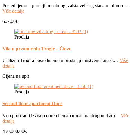
Posredujemo u prodaji trosobnog, zaista velikog stana u mirnom…
Više detalja
607,00€
Prodaja
Vila u prvom redu Trogir – Čiovo
U blizini Trogira posredujemo u prodaji jedinstvene kuće s…
Više
detalja
Cijena na upit
Prodaja
Second floor apartment Duce
Vrlo prostran i izvrsno opremljen apartman na drugom katu…
Više
detalja
450.000,00€