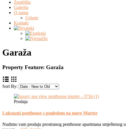
Zemljišta
Galerija
O nama
Usluge
Kontakt
Garaža
Property Feature:
Garaža
Sort By:
Prodaja
Luksuzni penthouse s pogledom na more Murter
Nudimo vam prodaju prostranog penthouse apartmana smještenog u