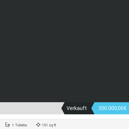
Verkauft
200.000,00€
1 Toilette
151 sq ft