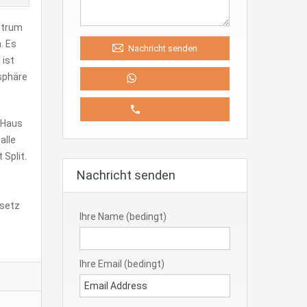
entrum
. Es
Nachricht senden
 ist
sphäre
WhatsApp
Call Now
 Haus
alle
Split.
Nachricht senden
esetz
Ihre Name (bedingt)
Ihre Email (bedingt)