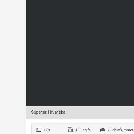
Supetar, Hrvatska
1791
130 sq ft
2 Schlafzimmer