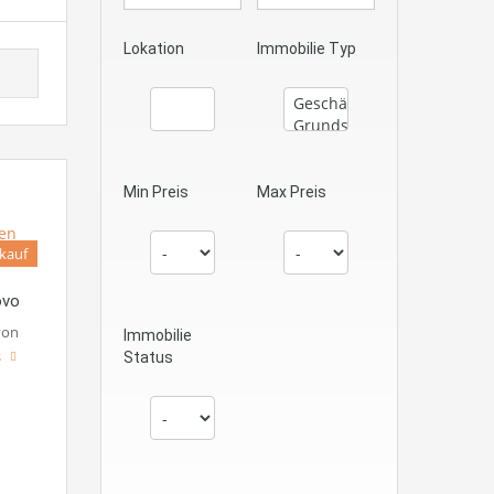
Lokation
Immobilie Typ
Min Preis
Max Preis
kauf
ovo
von
Immobilie
s
Status