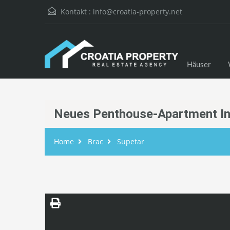
Kontakt :
info@croatia-property.net
Häuser
Neues Penthouse-Apartment In
Home
Brac
Supetar