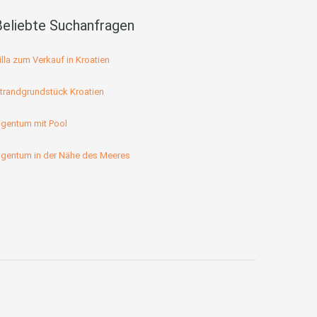
Beliebte Suchanfragen
illa zum Verkauf in Kroatien
trandgrundstück Kroatien
igentum mit Pool
igentum in der Nähe des Meeres