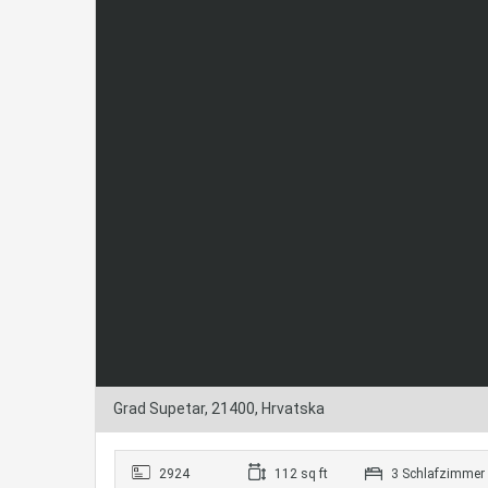
Grad Supetar, 21400, Hrvatska
2924
112 sq ft
3 Schlafzimmer