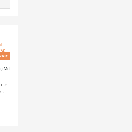
kauf
g Mit
iner
e…