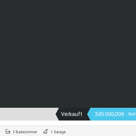
Verkauft
345.000,00€
- Wo
2 Badezimmer
1 Garage