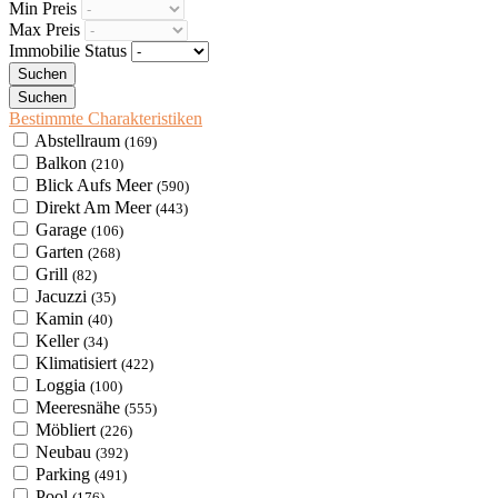
Min Preis
Max Preis
Immobilie Status
Bestimmte Charakteristiken
Abstellraum
(169)
Balkon
(210)
Blick Aufs Meer
(590)
Direkt Am Meer
(443)
Garage
(106)
Garten
(268)
Grill
(82)
Jacuzzi
(35)
Kamin
(40)
Keller
(34)
Klimatisiert
(422)
Loggia
(100)
Meeresnähe
(555)
Möbliert
(226)
Neubau
(392)
Parking
(491)
Pool
(176)