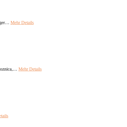
higer…
Mehr Details
ogoznica,…
Mehr Details
tails