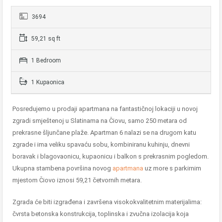
3694
59,21 sq ft
1 Bedroom
1 Kupaonica
Posredujemo u prodaji apartmana na fantastičnoj lokaciji u novoj
zgradi smještenoj u Slatinama na Čiovu, samo 250 metara od
prekrasne šljunčane plaže. Apartman 6 nalazi se na drugom katu
zgrade i ima veliku spavaću sobu, kombiniranu kuhinju, dnevni
boravak i blagovaonicu, kupaonicu i balkon s prekrasnim pogledom.
Ukupna stambena površina novog
apartmana
uz more s parkirnim
mjestom Čiovo iznosi 59,21 četvornih metara.
Zgrada će biti izgrađena i završena visokokvalitetnim materijalima:
čvrsta betonska konstrukcija, toplinska i zvučna izolacija koja