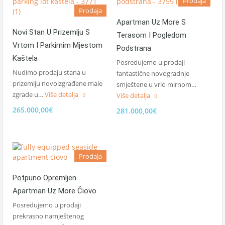
Prodaja
Prodaja
Apartman Uz More S
Novi Stan U Prizemlju S
Terasom I Pogledom
Vrtom I Parkirnim Mjestom
Podstrana
Kaštela
Posredujemo u prodaji
Nudimo prodaju stana u
fantastične novogradnje
prizemlju novoizgrađene male
smještene u vrlo mirnom…
zgrade u…
Više detalja
Više detalja
265.000,00€
281.000,00€
Prodaja
Potpuno Opremljen
Apartman Uz More Čiovo
Posredujemo u prodaji
prekrasno namještenog