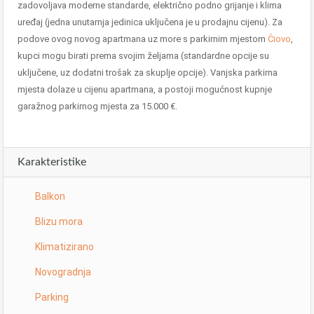
zadovoljava moderne standarde, električno podno grijanje i klima
uređaj (jedna unutarnja jedinica uključena je u prodajnu cijenu). Za
podove ovog novog apartmana uz more s parkirnim mjestom
Čiovo
,
kupci mogu birati prema svojim željama (standardne opcije su
uključene, uz dodatni trošak za skuplje opcije). Vanjska parkirna
mjesta dolaze u cijenu apartmana, a postoji mogućnost kupnje
garažnog parkirnog mjesta za 15.000 €.
Karakteristike
Balkon
Blizu mora
Klimatizirano
Novogradnja
Parking