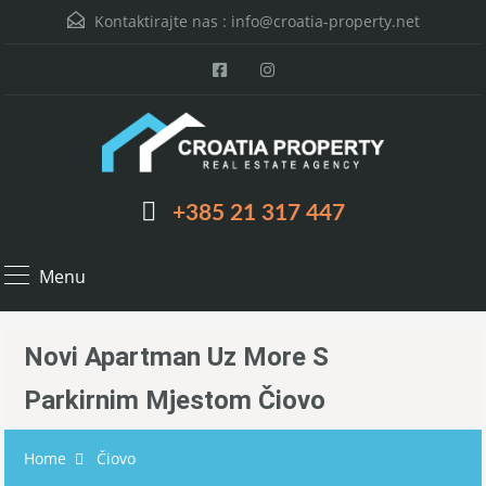
Kontaktirajte nas :
info@croatia-property.net
+385 21 317 447
Menu
Novi Apartman Uz More S
Parkirnim Mjestom Čiovo
Home
Čiovo