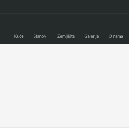
Kuće
Stanovi
Zemljišta
Galerija
O nama