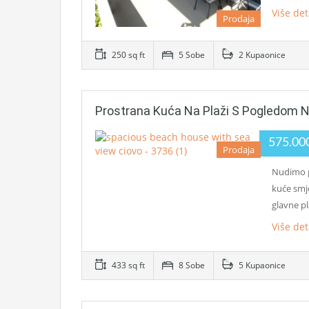
Više det
Prodaja
250 sq ft
5 Sobe
2 Kupaonice
Prostrana Kuća Na Plaži S Pogledom 
575.00
Prodaja
Nudimo p
kuće smj
glavne p
Više det
433 sq ft
8 Sobe
5 Kupaonice