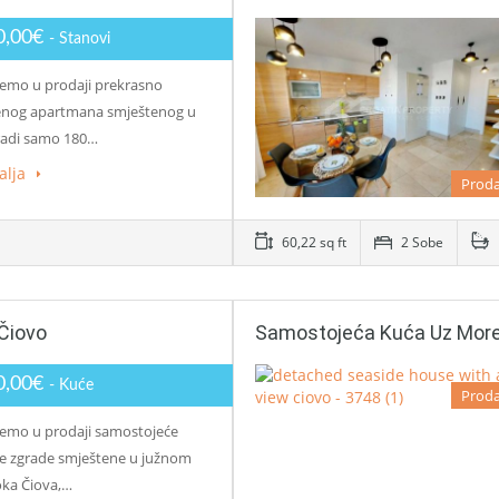
0,00€
- Stanovi
emo u prodaji prekrasno
enog apartmana smještenog u
radi samo 180…
alja
Proda
60,22 sq ft
2 Sobe
Čiovo
Samostojeća Kuća Uz More
0,00€
- Kuće
Proda
emo u prodaji samostojeće
 zgrade smještene u južnom
oka Čiova,…