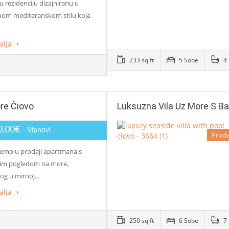
 rezidenciju dizajniranu u
nom mediteranskom stilu koja
alja
233 sq ft
5 Sobe
4 
re Čiovo
Luksuzna Vila Uz More S B
0,00€
- Stanovi
Proda
emo u prodaji apartmana s
im pogledom na more,
og u mirnoj…
alja
250 sq ft
6 Sobe
7 