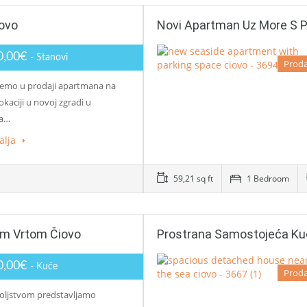
iovo
Novi Apartman Uz More S P
0,00€
- Stanovi
Proda
emo u prodaji apartmana na
lokaciji u novoj zgradi u
ma…
alja
59,21 sq ft
1 Bedroom
im Vrtom Čiovo
Prostrana Samostojeća Kuć
0,00€
- Kuće
Proda
oljstvom predstavljamo