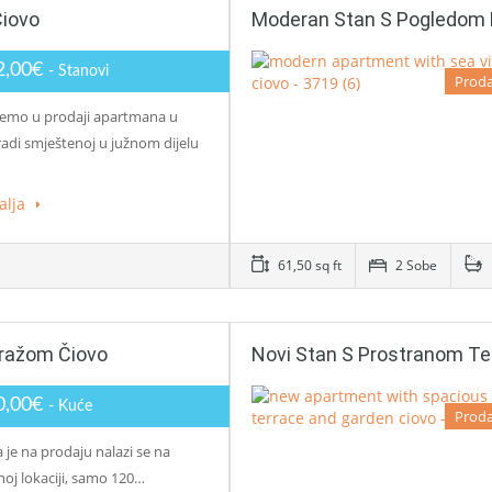
Čiovo
Moderan Stan S Pogledom 
2,00€
- Stanovi
Proda
emo u prodaji apartmana u
radi smještenoj u južnom dijelu
alja
61,50 sq ft
2 Sobe
aražom Čiovo
Novi Stan S Prostranom Te
0,00€
- Kuće
Proda
 je na prodaju nalazi se na
noj lokaciji, samo 120…