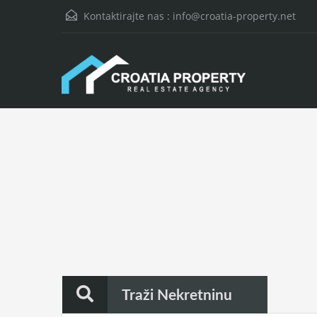
Kontaktirajte nas :
info@croatia-property.net
Traži Nekretninu