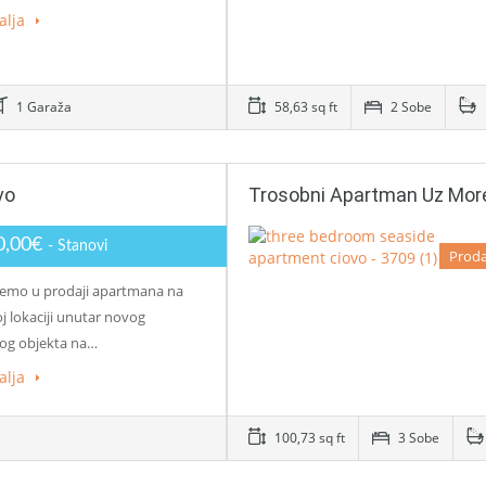
alja
1 Garaža
58,63 sq ft
2 Sobe
vo
Trosobni Apartman Uz Mor
0,00€
- Stanovi
Proda
emo u prodaji apartmana na
j lokaciji unutar novog
og objekta na…
alja
100,73 sq ft
3 Sobe