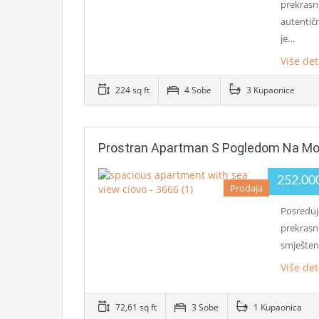
prekrasnu
autentič
je…
Više det
224 sq ft
4 Sobe
3 Kupaonice
Prostran Apartman S Pogledom Na Mo
252.00
Prodaja
Posreduj
prekrasn
smješten
Više det
72,61 sq ft
3 Sobe
1 Kupaonica