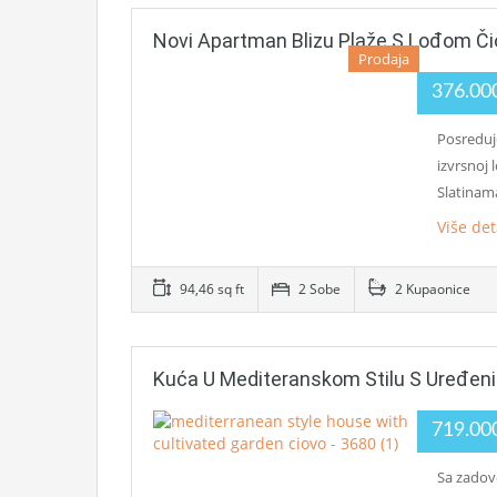
Novi Apartman Blizu Plaže S Lođom Č
Prodaja
376.00
Posreduj
izvrsnoj 
Slatina
Više det
94,46 sq ft
2 Sobe
2 Kupaonice
Kuća U Mediteranskom Stilu S Uređen
719.00
Sa zadov