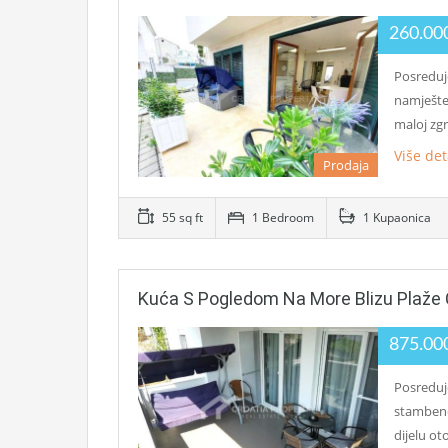
260.00
Posreduj
namješt
maloj zg
Više det
Prodaja
55 sq ft
1 Bedroom
1 Kupaonica
Kuća S Pogledom Na More Blizu Plaže 
875.00
Posreduj
stambene
dijelu ot