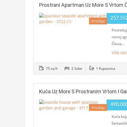
Prostrani Apartman Uz More S Vrtom 
257.55
Prodaja
Posreduj
novoj zg
Čiova,…
Više det
75 sq ft
2 Sobe
1 Kupaonica
Kuća Uz More S Prostranim Vrtom I G
490.00
Prodaja
Kuća koja
fantastič