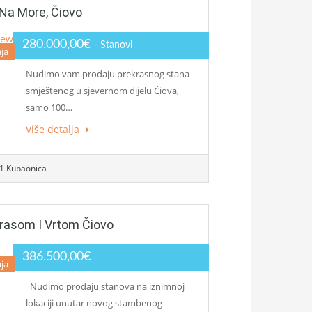
Na More, Čiovo
280.000,00€
- Stanovi
ja
Nudimo vam prodaju prekrasnog stana
smještenog u sjevernom dijelu Čiova,
samo 100…
Više detalja
1 Kupaonica
rasom I Vrtom Čiovo
386.500,00€
ja
Nudimo prodaju stanova na iznimnoj
lokaciji unutar novog stambenog