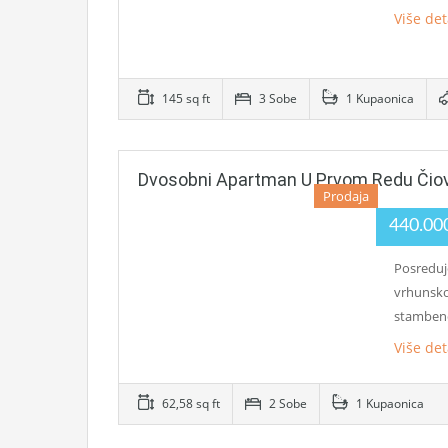
Više det
145 sq ft
3 Sobe
1 Kupaonica
Dvosobni Apartman U Prvom Redu Čio
Prodaja
440.00
Posreduj
vrhunsko
stamben
Više det
62,58 sq ft
2 Sobe
1 Kupaonica