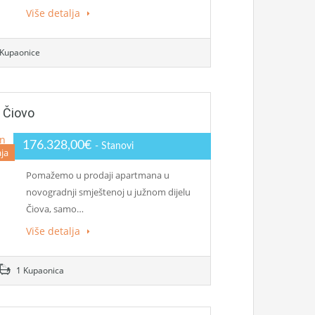
Više detalja
Kupaonice
 Čiovo
176.328,00€
- Stanovi
ja
Pomažemo u prodaji apartmana u
novogradnji smještenoj u južnom dijelu
Čiova, samo…
Više detalja
1 Kupaonica