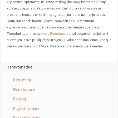
kupaonice, spremišta, izuzetno velikog dnevnog boravka i kuhinje
koja je povezana s blagovaonicom. Cijeli donji kat otvara se na
prostranu terasu s slikovitim pogledom na more, uz manju terasu.
Gornji kat sadrži hodnik, glavnu spavaću sobu s vlastitom
kupaonicom, dvije dodatne spavaće sobe i drugu kupaonicu.
Trosobni apartman uz more
Podstrana
dolazi potpuno namješten i
opremljen, a sve je uključeno u cijenu. Svaka soba ima klima uređaj, a
vanjski prozori su od PVC-a. Vlasnička dokumentacija je uredna.
Karakteristike
Blizu mora
Klimatizirano
Parking
Pogled na more