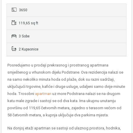
3650
119,65 sq ft
3 Sobe
2 Kupaonice
Posredujemo u prodaji prekrasnog i prostranog apartmana
smještenog u vrhunskom dijelu Podstrane. Ova rezidencija nalazi se
na samo nekoliko minuta hoda od plaže, dok su razni sadržaji,
uključujući trgovine, kafiće i druge usluge, udaljeni samo dvije minute
hoda. Trosobni
apartman
uz more Podstrana nalazi se na drugom
katu male zgrade i sastoji se od dva kata. Ima ukupnu unutarnju
površinu od 119,65 četvornih metara, zajedno s terasom većom od
58 četvornih metara, a kupnja uključuje dva parkirna mjesta.
Na donjoj etaži apartman se sastoji od ulaznog prostora, hodnika,