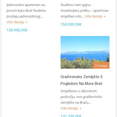
Nudimo vam sjajnu
Jednosobni apartman na
investicijsku priliku – apartman
prvom katu Brač Nudimo
smješten vrlo…
Više detalja
prodaju jednosobnog…
Više detalja
150.000,00€
128.000,00€
Prodaja
Građevinsko Zemljište S
Pogledom Na More Brač
Smješteno u slikovitom
području, ovo građevinsko
zemljište na Braču…
Više detalja
131.750,00€