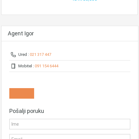
Agent Igor
Ured :
021 317 447
Mobitel :
091 154 6444
Vidi više
Pošalji poruku