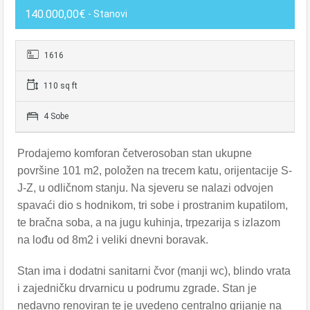
140.000,00€
- Stanovi
1616
110 sq ft
4 Sobe
Prodajemo komforan četverosoban stan ukupne
površine 101 m2, položen na trecem katu, orijentacije S-
J-Z, u odličnom stanju. Na sjeveru se nalazi odvojen
spavaći dio s hodnikom, tri sobe i prostranim kupatilom,
te
bračna
soba, a na jugu kuhinja, trpezarija s izlazom
na lođu od 8m2 i veliki dnevni boravak.
Stan ima i dodatni sanitarni čvor (manji wc), blindo vrata
i zajedničku drvarnicu u podrumu zgrade. Stan je
nedavno renoviran te je uvedeno centralno grijanje na