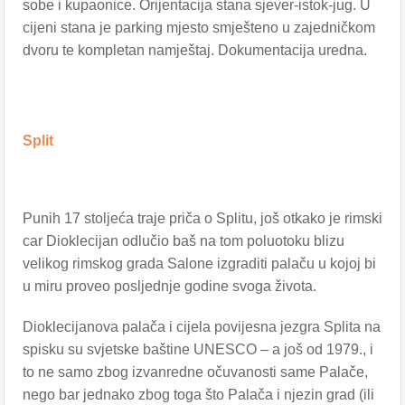
sobe i kupaonice. Orijentacija stana sjever-istok-jug. U
cijeni stana je parking mjesto smješteno u zajedničkom
dvoru te kompletan namještaj. Dokumentacija uredna.
Split
Punih 17 stoljeća traje priča o Splitu, još otkako je rimski
car Dioklecijan odlučio baš na tom poluotoku blizu
velikog rimskog grada Salone izgraditi palaču u kojoj bi
u miru proveo posljednje godine svoga života.
Dioklecijanova palača i cijela povijesna jezgra Splita na
spisku su svjetske baštine UNESCO – a još od 1979., i
to ne samo zbog izvanredne očuvanosti same Palače,
nego bar jednako zbog toga što Palača i njezin grad (ili