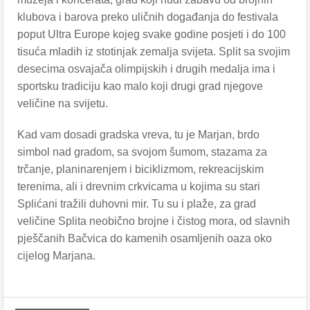
klubova i barova preko uličnih događanja do festivala
poput Ultra Europe kojeg svake godine posjeti i do 100
tisuća mladih iz stotinjak zemalja svijeta. Split sa svojim
desecima osvajača olimpijskih i drugih medalja ima i
sportsku tradiciju kao malo koji drugi grad njegove
veličine na svijetu.
Kad vam dosadi gradska vreva, tu je Marjan, brdo
simbol nad gradom, sa svojom šumom, stazama za
trčanje, planinarenjem i biciklizmom, rekreacijskim
terenima, ali i drevnim crkvicama u kojima su stari
Splićani tražili duhovni mir. Tu su i plaže, za grad
veličine Splita neobično brojne i čistog mora, od slavnih
pješčanih Bačvica do kamenih osamljenih oaza oko
cijelog Marjana.