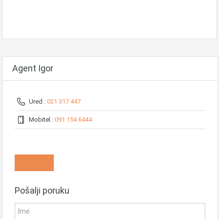
Agent Igor
Ured :
021 317 447
Mobitel :
091 154 6444
Vidi više
Pošalji poruku