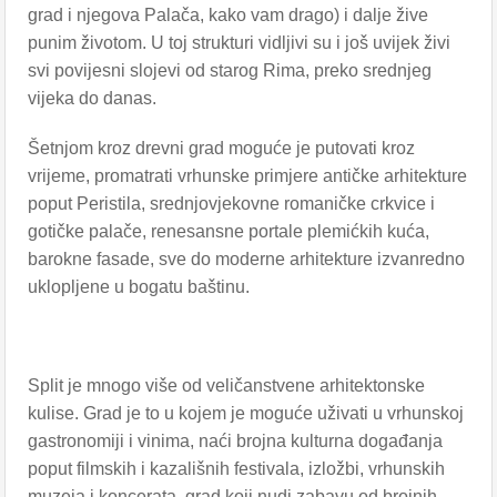
grad i njegova Palača, kako vam drago) i dalje žive
punim životom. U toj strukturi vidljivi su i još uvijek živi
svi povijesni slojevi od starog Rima, preko srednjeg
vijeka do danas.
Šetnjom kroz drevni grad moguće je putovati kroz
vrijeme, promatrati vrhunske primjere antičke arhitekture
poput Peristila, srednjovjekovne romaničke crkvice i
gotičke palače, renesansne portale plemićkih kuća,
barokne fasade, sve do moderne arhitekture izvanredno
uklopljene u bogatu baštinu.
Split je mnogo više od veličanstvene arhitektonske
kulise. Grad je to u kojem je moguće uživati u vrhunskoj
gastronomiji i vinima, naći brojna kulturna događanja
poput filmskih i kazališnih festivala, izložbi, vrhunskih
muzeja i koncerata, grad koji nudi zabavu od brojnih