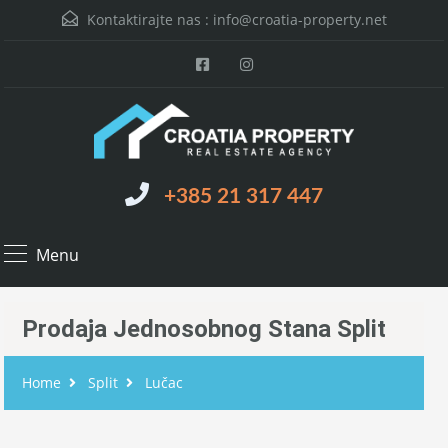
Kontaktirajte nas :
info@croatia-property.net
+385 21 317 447
Menu
Prodaja Jednosobnog Stana Split
Home
Split
Lučac