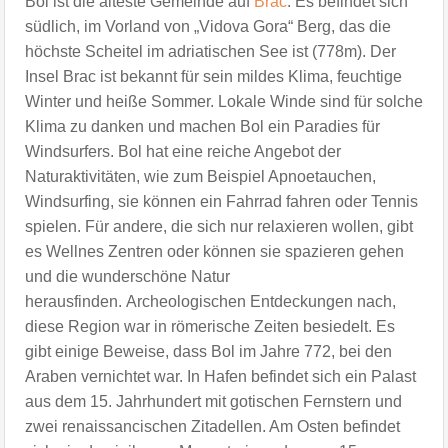
Bol ist die älteste Gemeinde auf
Brac
. Es befindet sich
südlich, im Vorland von „Vidova Gora“ Berg, das die
höchste Scheitel im adriatischen See ist (778m).
Der
Insel Brac ist bekannt für sein mildes Klima, feuchtige
Winter und heiße Sommer. Lokale Winde sind für solche
Klima zu danken und machen Bol ein Paradies für
Windsurfers.
Bol hat eine reiche Angebot der
Naturaktivitäten, wie zum Beispiel Apnoetauchen,
Windsurfing, sie können ein Fahrrad fahren oder Tennis
spielen. Für andere, die sich nur relaxieren wollen, gibt
es Wellnes Zentren oder können sie spazieren gehen
und die wunderschöne Natur
herausfinden.
Archeologischen Entdeckungen nach,
diese Region war in römerische Zeiten besiedelt. Es
gibt einige Beweise, dass Bol im Jahre 772, bei den
Araben vernichtet war. In Hafen befindet sich ein Palast
aus dem 15. Jahrhundert mit gotischen Fernstern und
zwei renaissancischen Zitadellen. Am Osten befindet