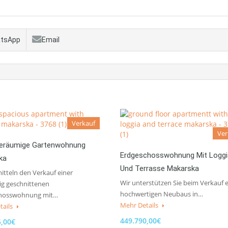
tsApp
Email
Verkauf
Ver
eräumige Gartenwohnung
Erdgeschosswohnung Mit Loggi
ka
Und Terrasse Makarska
itteln den Verkauf einer
Wir unterstützen Sie beim Verkauf 
ig geschnittenen
hochwertigen Neubaus in…
hosswohnung mit…
Mehr Details
tails
449.790,00€
5,00€