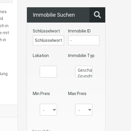
ines
Immobilie Suchen
44
ch in
Schlüsselwort
Immobilie ID
e mit
h in
Lokation
Immobilie Typ
lung
Min Preis
Max Preis