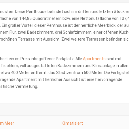
mosten. Diese Penthouse befindet sich im dritten und letzten Stock e
fläche von 144,85 Quadratmetern bzw. eine Nettonutzfläche von 107,
 großer Vorteil dieser Penthouse ist der herrliche Meerblick, der au
inem Flur, zwei Badezimmern, drei Schlafzimmern, einer offenen Küch
chönen Terrasse mit Aussicht. Zwei weitere Terrassen befinden sic
ört ein im Preis inbegriffener Parkplatz. Alle
Apartments
sind mit
Tischlern, voll ausgestatteten Badezimmern und Klimaanlage in allen
 etwa 400 Meter entfernt, das Stadtzentrum 600 Meter. Die Fertigstel
orragende Apartment mit herrlicher Aussicht ist eine hervorragende
ristische Vermietung.
Am Meer
Klimatisiert