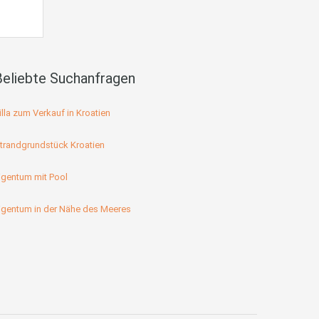
Beliebte Suchanfragen
illa zum Verkauf in Kroatien
trandgrundstück Kroatien
igentum mit Pool
igentum in der Nähe des Meeres