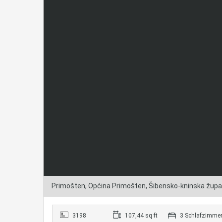
Primošten, Općina Primošten, Šibensko-kninska župan
3198
107,44 sq ft
3 Schlafzimme