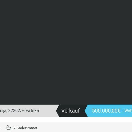
Verkauf
500.000,00€
ija, 22202, Hrvatska
- Wo
r
2 Badezimmer