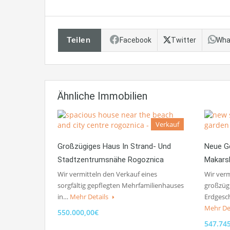
Teilen
Facebook
Twitter
Wha
Ähnliche Immobilien
Verkauf
Großzügiges Haus In Strand- Und
Neue G
Stadtzentrumsnähe Rogoznica
Makars
Wir vermitteln den Verkauf eines
Wir verm
sorgfältig gepflegten Mehrfamilienhauses
großzüg
in…
Mehr Details
Erdgesc
Mehr De
550.000,00€
547.74