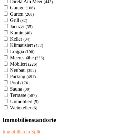
Direkt Am Meer
(443)
Garage
(106)
Garten
(268)
Grill
(82)
Jacuzzi
(35)
Kamin
(40)
Keller
(34)
Klimatisiert
(422)
Loggia
(100)
Meeresnähe
(555)
Möbliert
(226)
Neubau
(392)
Parking
(491)
Pool
(176)
Sauna
(30)
Terrasse
(507)
Unmöbliert
(5)
Weinkeller
(6)
Immobilienstandorte
Immobilien in Split