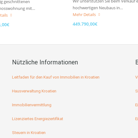
Wir unterstützen Sie beim Verkauf 
ig geschnittenen
hochwertigen Neubaus in…
hosswohnung mit…
Mehr Details
tails
449.790,00€
5,00€
Nützliche Informationen
Leitfaden für den Kauf von Immobilien in Kroatien
V
Hausverwaltung Kroatien
S
Immobilienvermittlung
E
Lizenziertes Energiezertifikat
E
Steuern in Kroatien