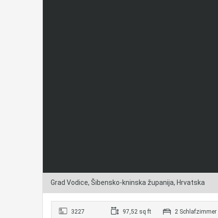
Grad Vodice, Šibensko-kninska županija, Hrvatska
3227
97,52 sq ft
2 Schlafzimmer