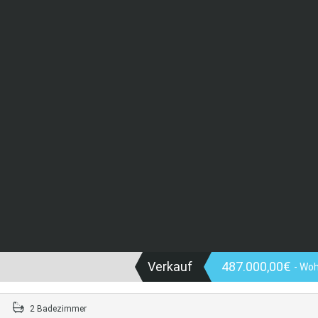
Verkauf
487.000,00€
- Wo
2 Badezimmer