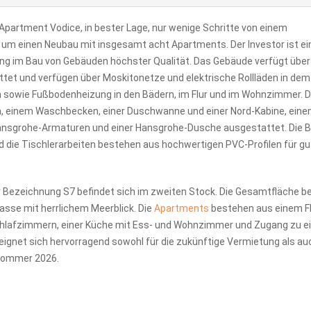
Apartment Vodice, in bester Lage, nur wenige Schritte von einem
 um einen Neubau mit insgesamt acht Apartments. Der Investor ist ei
ng im Bau von Gebäuden höchster Qualität. Das Gebäude verfügt über
tet und verfügen über Moskitonetze und elektrische Rollläden in dem
 sowie Fußbodenheizung in den Bädern, im Flur und im Wohnzimmer. D
, einem Waschbecken, einer Duschwanne und einer Nord-Kabine, eine
nsgrohe-Armaturen und einer Hansgrohe-Dusche ausgestattet. Die 
 die Tischlerarbeiten bestehen aus hochwertigen PVC-Profilen für gu
 Bezeichnung S7 befindet sich im zweiten Stock. Die Gesamtfläche b
sse mit herrlichem Meerblick. Die
Apartments
bestehen aus einem Fl
hlafzimmern, einer Küche mit Ess- und Wohnzimmer und Zugang zu e
ignet sich hervorragend sowohl für die zukünftige Vermietung als au
 Sommer 2026.