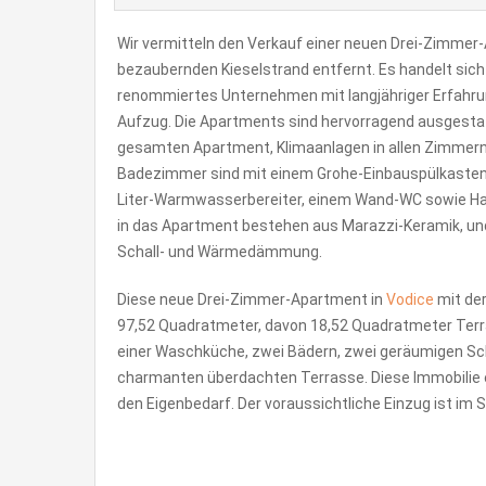
Wir vermitteln den Verkauf einer neuen Drei-Zimmer-
bezaubernden Kieselstrand entfernt. Es handelt sich
renommiertes Unternehmen mit langjähriger Erfahru
Aufzug. Die Apartments sind hervorragend ausgestat
gesamten Apartment, Klimaanlagen in allen Zimmern
Badezimmer sind mit einem Grohe-Einbauspülkasten
Liter-Warmwasserbereiter, einem Wand-WC sowie Ha
in das Apartment bestehen aus Marazzi-Keramik, und
Schall- und Wärmedämmung.
Diese neue Drei-Zimmer-Apartment in
Vodice
mit der
97,52 Quadratmeter, davon 18,52 Quadratmeter Terra
einer Waschküche, zwei Bädern, zwei geräumigen Sc
charmanten überdachten Terrasse. Diese Immobilie e
den Eigenbedarf. Der voraussichtliche Einzug ist im