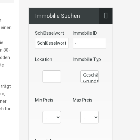
Immobilie Suchen
n
 einen
Schlüsselwort
Immobilie ID
ie
m 80-
Böden
Lokation
Immobilie Typ
te
eträgt
ur,
Min Preis
Max Preis
iner
ch für