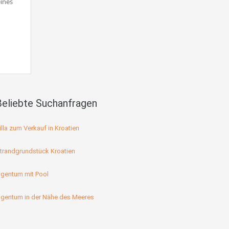
eines
Beliebte Suchanfragen
illa zum Verkauf in Kroatien
trandgrundstück Kroatien
igentum mit Pool
igentum in der Nähe des Meeres