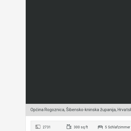
Općina Rogoznica, Šibensko-kninska županija, Hrvats
2731
300 sq ft
5 Schlafzimmer