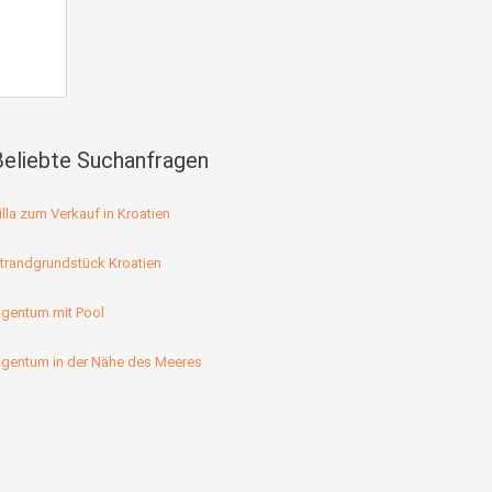
Beliebte Suchanfragen
illa zum Verkauf in Kroatien
trandgrundstück Kroatien
igentum mit Pool
igentum in der Nähe des Meeres