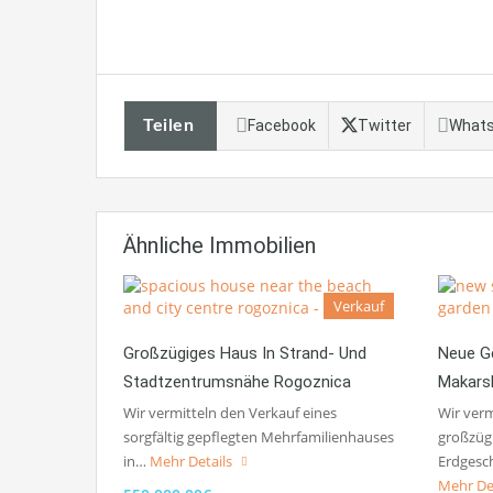
Teilen
Facebook
Twitter
What
Ähnliche Immobilien
Verkauf
Großzügiges Haus In Strand- Und
Neue G
Stadtzentrumsnähe Rogoznica
Makars
Wir vermitteln den Verkauf eines
Wir verm
sorgfältig gepflegten Mehrfamilienhauses
großzüg
in…
Mehr Details
Erdgesc
Mehr De