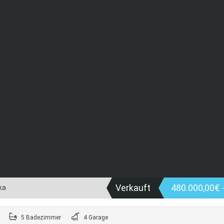
Verkauft
480.000,00€
ka
5 Badezimmer
4 Garage