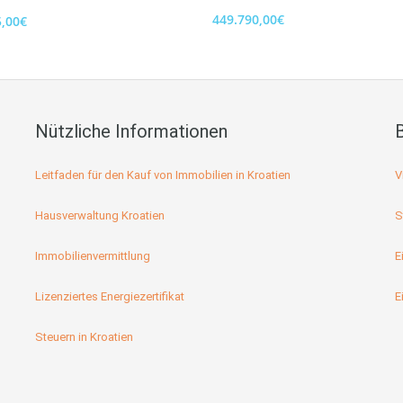
449.790,00€
5,00€
Nützliche Informationen
Leitfaden für den Kauf von Immobilien in Kroatien
V
Hausverwaltung Kroatien
S
Immobilienvermittlung
E
Lizenziertes Energiezertifikat
E
Steuern in Kroatien