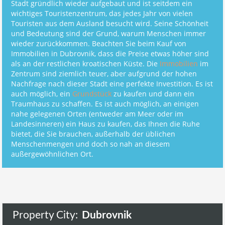
Stadt gründlich wieder aufgebaut und ist seitdem ein
wichtiges Touristenzentrum, das jedes Jahr von vielen
Touristen aus dem Ausland besucht wird. Seine Schönheit
und Bedeutung sind der Grund, warum Menschen immer
wieder zurückkommen. Beachten Sie beim Kauf von
Immobilien in Dubrovnik, dass die Preise etwas höher sind
als an der restlichen kroatischen Küste. Die
Immobilien
im
Zentrum sind ziemlich teuer, aber aufgrund der hohen
Nachfrage nach dieser Stadt eine perfekte Investition. Es ist
auch möglich, ein
Grundstück
zu kaufen und dann ein
Traumhaus zu schaffen. Es ist auch möglich, an einigen
nahe gelegenen Orten (entweder am Meer oder im
Landesinneren) ein Haus zu kaufen, das Ihnen die Ruhe
bietet, die Sie brauchen, außerhalb der üblichen
Menschenmengen und doch so nah an diesem
außergewöhnlichen Ort.
Property City:
Dubrovnik