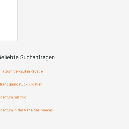
Beliebte Suchanfragen
illa zum Verkauf in Kroatien
trandgrundstück Kroatien
igentum mit Pool
igentum in der Nähe des Meeres