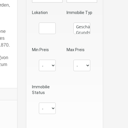
rden,
Lokation
Immobilie Typ
ene
tes
1870.
Min Preis
Max Preis
(von
 zum
Immobilie
Status