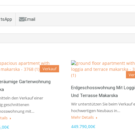
tsApp
Email
Verkauf
Ver
eräumige Gartenwohnung
Erdgeschosswohnung Mit Loggi
ka
Und Terrasse Makarska
itteln den Verkauf einer
Wir unterstützen Sie beim Verkauf 
ig geschnittenen
hochwertigen Neubaus in…
hosswohnung mit…
Mehr Details
tails
449.790,00€
5,00€