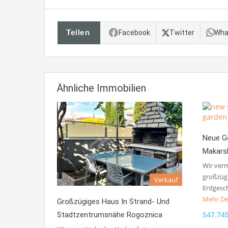
Teilen
Facebook
Twitter
Wha
Ähnliche Immobilien
Neue G
Makars
Wir verm
großzüg
Verkauf
Erdgesc
Mehr De
Großzügiges Haus In Strand- Und
547.74
Stadtzentrumsnähe Rogoznica